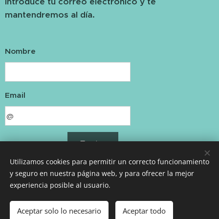
Introduce tu correo electrónico y te
mantendremos al día.
Nombre
Email
Enviar
Utilizamos cookies para permitir un correcto funcionamiento
y seguro en nuestra página web, y para ofrecer la mejor
experiencia posible al usuario.
escueladk@gmail.com
Cookies
Idiomas
Aceptar solo lo necesario
Aceptar todo
Español
English