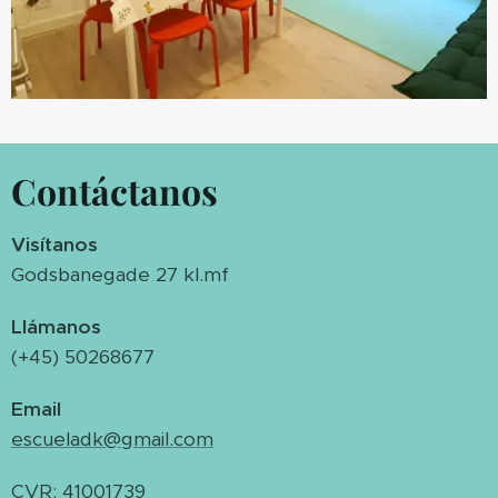
Contáctanos
Visítanos
Godsbanegade 27 kl.mf
Llámanos
(+45) 50268677
Email
escueladk@gmail.com
CVR: 41001739