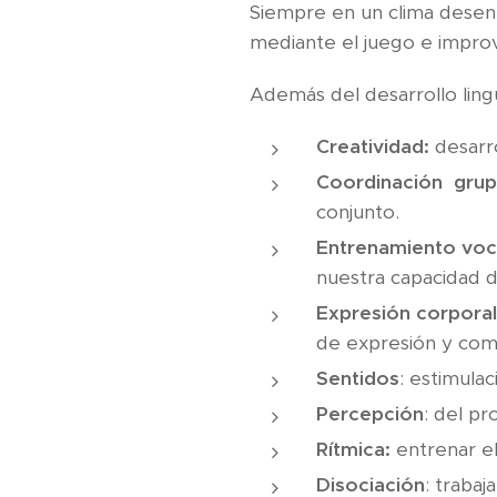
Siempre en un clima desenfa
mediante el juego e improv
Además del desarrollo lingüí
Creatividad:
desarro
Coordinación grup
conjunto.
Entrenamiento voc
nuestra capacidad d
Expresión corporal
de expresión y com
Sentidos
: estimulac
Percepción
: del pr
Rítmica:
entrenar el
Disociación
: trabaj