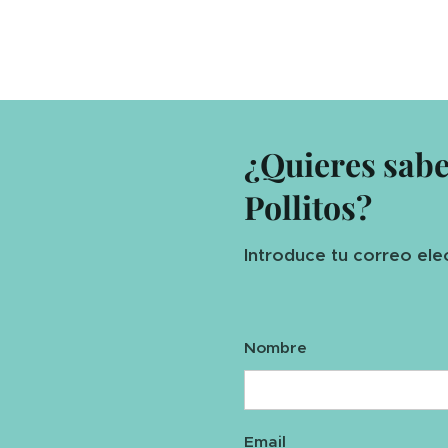
¿Quieres sab
Pollitos?
Introduce tu correo ele
Nombre
Email