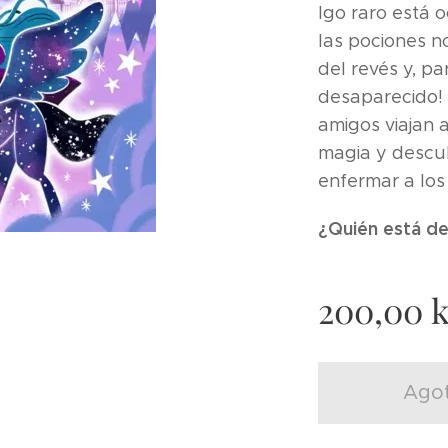
lgo raro está 
las pociones n
del revés y, p
desaparecido! 
amigos viajan 
magia y descu
enfermar a lo
¿Quién está de
200,00
k
Ago