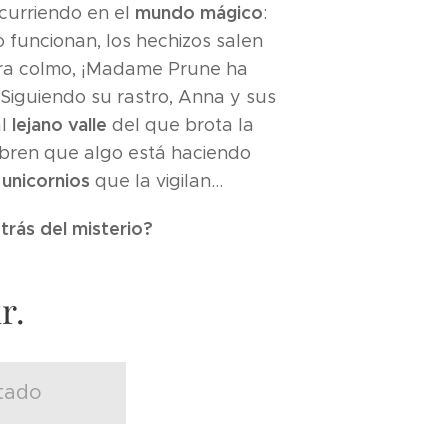
mundo mágico
ocurriendo en el
:
o funcionan, los hechizos salen
ara colmo, ¡Madame Prune ha
Siguiendo su rastro, Anna y sus
lejano valle
al
del que brota la
bren que algo está haciendo
unicornios
s
que la vigilan…
trás del misterio?
r.
tado