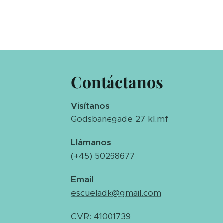
Contáctanos
Visítanos
Godsbanegade 27 kl.mf
Llámanos
(+45) 50268677
Email
escueladk@gmail.com
CVR: 41001739