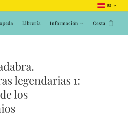
ES
opeda
Librería
Información
Cesta
adabra.
as legendarias 1:
 de los
ios