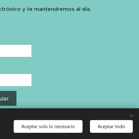
ctrónico y te mantendremos al día.
viar
Aceptar solo lo necesario
Aceptar todo
Idiomas
Español
English