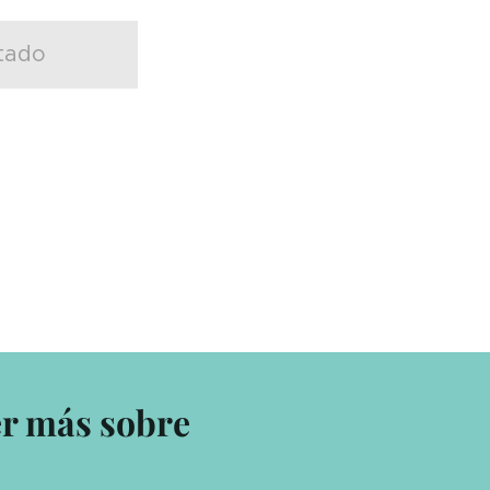
tado
er más sobre