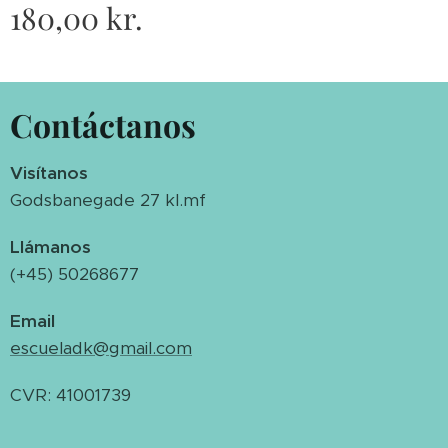
180,00
kr.
Contáctanos
Visítanos
Godsbanegade 27 kl.mf
Llámanos
(+45) 50268677
Email
escueladk@gmail.com
CVR: 41001739