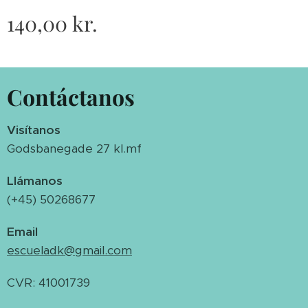
140,00
kr.
Contáctanos
Visítanos
Godsbanegade 27 kl.mf
Llámanos
(+45) 50268677
Email
escueladk@gmail.com
CVR: 41001739