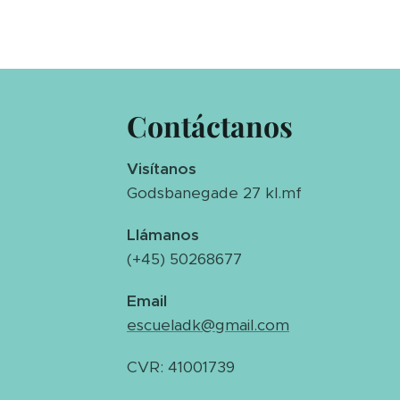
Contáctanos
Visítanos
Godsbanegade 27 kl.mf
Llámanos
(+45) 50268677
Email
escueladk@gmail.com
CVR: 41001739