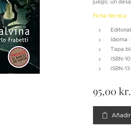
juego; un desaf
Ficha técnica:
Editoria
Idioma 
Tapa bl
ISBN-10
ISBN-13
95,00
kr
Añadir