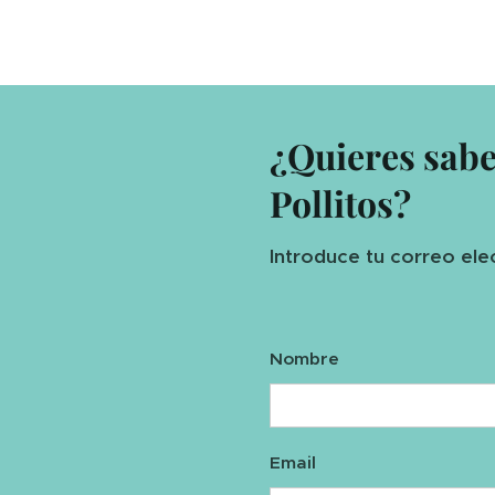
¿Quieres sab
Pollitos?
Introduce tu correo ele
Nombre
Email