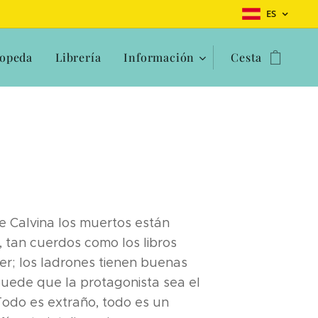
ES
opeda
Librería
Información
Cesta
 Calvina los muertos están
s, tan cuerdos como los libros
er; los ladrones tienen buenas
puede que la protagonista sea el
Todo es extraño, todo es un