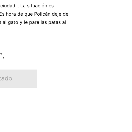
 ciudad... La situación es
¡Es hora de que Policán deje de
s al gato y le pare las patas al
.
tado