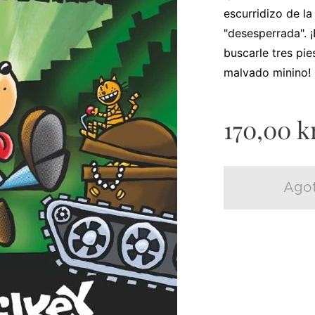
escurridizo de la
"desesperrada". 
buscarle tres pie
malvado minino!
170,00
kr
Ago