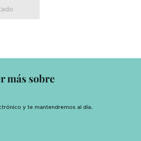
tado
er más sobre
ctrónico y te mantendremos al día.