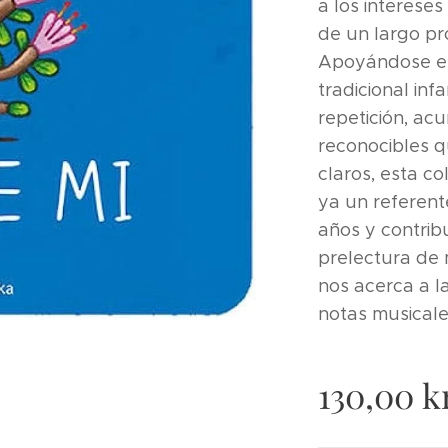
a los interese
de un largo pr
Apoyándose en
tradicional inf
repetición, ac
reconocibles 
claros, esta co
ya un referent
años y contribu
prelectura de 
nos acerca a la
notas musicale
130,00
kr