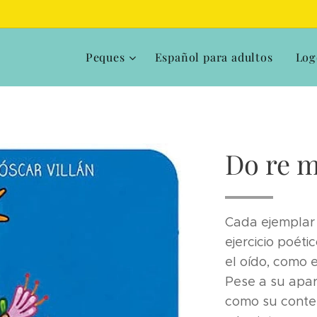
Peques
Español para adultos
Log
Do re m
Cada ejemplar 
ejercicio poéti
el oído, como 
Pese a su apar
como su conten