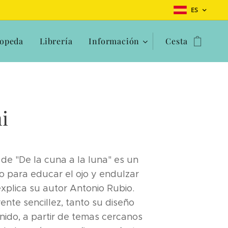
ES
opeda
Librería
Información
Cesta
i
de "De la cuna a la luna" es un
co para educar el ojo y endulzar
explica su autor Antonio Rubio.
ente sencillez, tanto su diseño
ido, a partir de temas cercanos