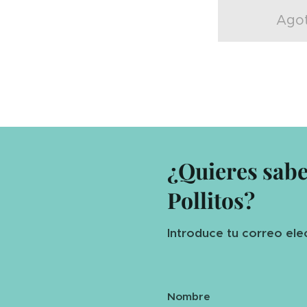
Ago
¿Quieres sab
Pollitos?
Introduce tu correo ele
Nombre