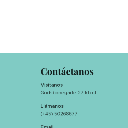
Contáctanos
Visítanos
Godsbanegade 27 kl.mf
Llámanos
(+45) 50268677
Email