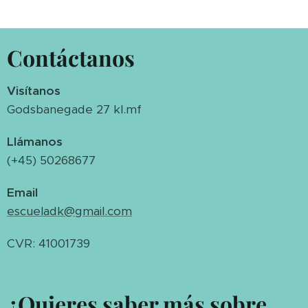
Contáctanos
Visítanos
Godsbanegade 27 kl.mf
Llámanos
(+45) 50268677
Email
escueladk@gmail.com
CVR: 41001739
¿Quieres saber más sobre