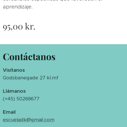
aprendizaje.
95,00
kr.
Contáctanos
Visítanos
Godsbanegade 27 kl.mf
Llámanos
(+45) 50268677
Email
escueladk@gmail.com