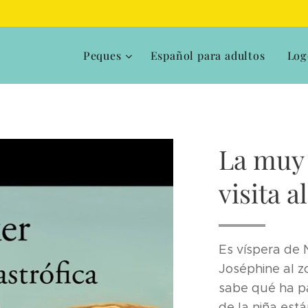
Peques
Español para adultos
Log
La muy 
visita a
Es víspera de N
Joséphine al z
sabe qué ha p
de la niña está