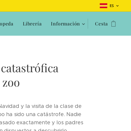
ES
opeda
Librería
Información
Cesta
catastrófica
l zoo
avidad y la visita de la clase de
oo ha sido una catástrofe. Nadie
asado exactamente y los padres
n dispuestos a descubrirlo.