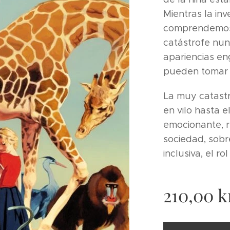
Mientras la inv
comprendemos
catástrofe nun
apariencias en
pueden tomar u
La muy catastr
en vilo hasta e
emocionante, r
sociedad, sobr
inclusiva, el r
210,00
k