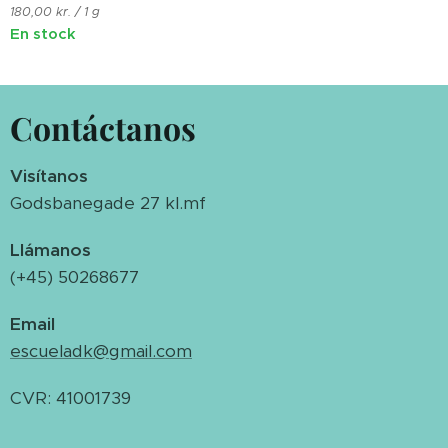
180,00 kr. / 1 g
En stock
Contáctanos
Visítanos
Godsbanegade 27 kl.mf
Llámanos
(+45) 50268677
Email
escueladk@gmail.com
CVR: 41001739