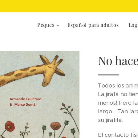
Peques
Español para adultos
Log
No hace 
Todos los anima
La jirafa no tie
menos! Pero la
largo... Tan la
su jirafita.
El contacto fí