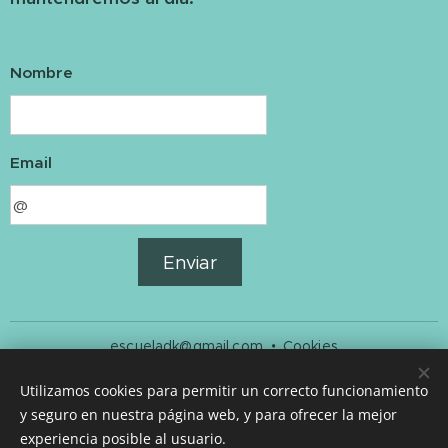
Nombre
Email
Enviar
escueladk@gmail.com
Cookies
Idiomas
Utilizamos cookies para permitir un correcto funcionamiento
y seguro en nuestra página web, y para ofrecer la mejor
Español
English
experiencia posible al usuario.