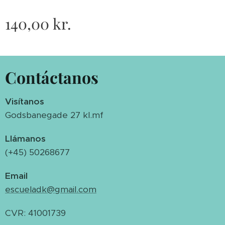
140,00
kr.
Contáctanos
Visítanos
Godsbanegade 27 kl.mf
Llámanos
(+45) 50268677
Email
escueladk@gmail.com
CVR: 41001739