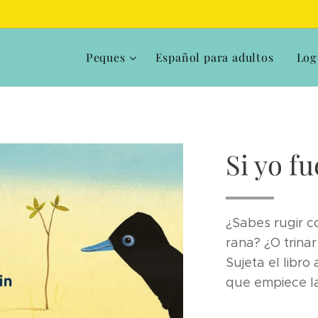
Peques
Español para adultos
Log
Si yo f
¿Sabes rugir 
rana? ¿O trina
Sujeta el libro
que empiece la