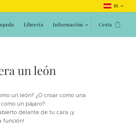
ES
opeda
Librería
Información
Cesta
uera un león
como un león? ¿O croar como una
r como un pájaro?
 abierto delante de tu cara ¡y
 función!