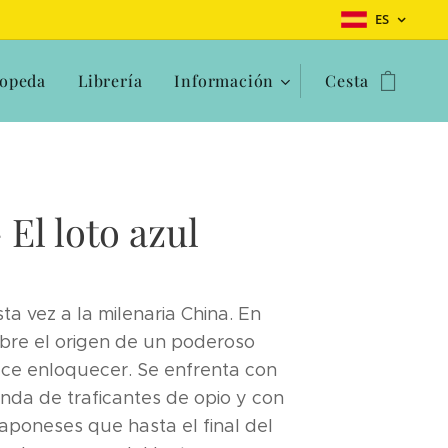
ES
opeda
Librería
Información
Cesta
 El loto azul
esta vez a la milenaria China. En
bre el origen de un poderoso
ce enloquecer. Se enfrenta con
anda de traficantes de opio y con
aponeses que hasta el final del