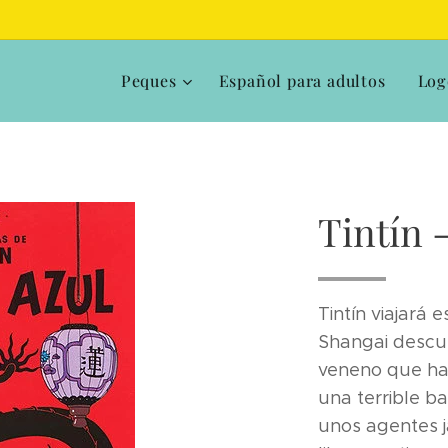
Peques
Español para adultos
Log
Tintín -
Tintín viajará 
Shangai descu
veneno que ha
una terrible b
unos agentes j