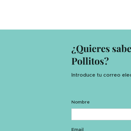
¿Quieres sab
Pollitos?
Introduce tu correo ele
Nombre
Email