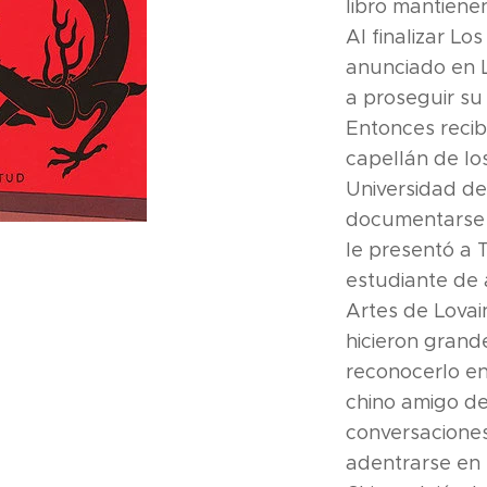
libro mantiene
Al finalizar Lo
anunciado en L
a proseguir su 
Entonces recib
capellán de lo
Universidad de
documentarse b
le presentó a 
estudiante de 
Artes de Lovai
hicieron gran
reconocerlo en
chino amigo de 
conversacione
adentrarse en 