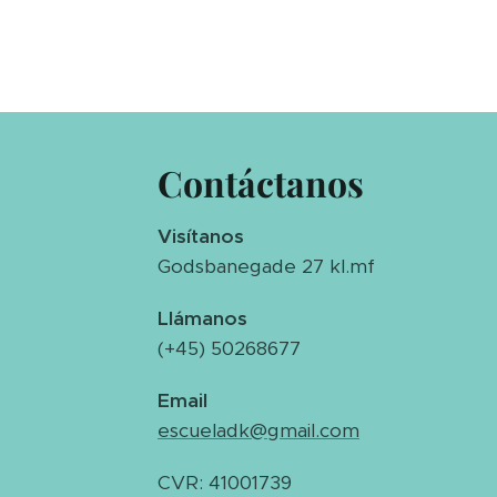
Contáctanos
Visítanos
Godsbanegade 27 kl.mf
Llámanos
(+45) 50268677
Email
escueladk@gmail.com
CVR: 41001739