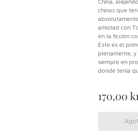
China, alejándo
chinos que ten
absolutamente 
amistad con Tc
en la ficción c
Este es el pri
plenamente, y 
siempre en pro
donde tenía que
170,00
kr
Ago