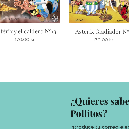
térix y el caldero Nº13
Asterix Gladiador N
170,00
kr.
170,00
kr.
¿Quieres sab
Pollitos?
Introduce tu correo ele