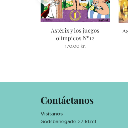
Astérix y los juegos
e cayó en la
As
olímpicos Nº12
el druida
a pequeño
170,00
kr.
0
kr.
Contáctanos
Visítanos
Godsbanegade 27 kl.mf