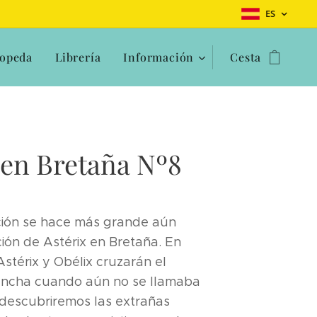
ES
opeda
Librería
Información
Cesta
 en Bretaña Nº8
ción se hace más grande aún
ción de Astérix en Bretaña. En
stérix y Obélix cruzarán el
ancha cuando aún no se llamaba
s descubriremos las extrañas