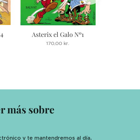
Asterix la 
º4
Asterix el Galo Nº1
170
170,00
kr.
er más sobre
ctrónico y te mantendremos al día.