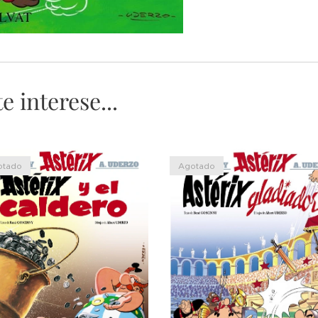
 interese...
otado
Agotado