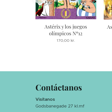
Astérix y los juegos
e cayó en la
As
olímpicos Nº12
el druida
a pequeño
170,00
kr.
0
kr.
Contáctanos
Visítanos
Godsbanegade 27 kl.mf