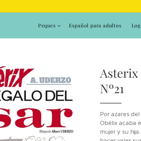
Peques
Español para adultos
Log
Asterix
Nº21
Por azares del 
Obélix acaba 
mujer y su hija
hacer valer sus