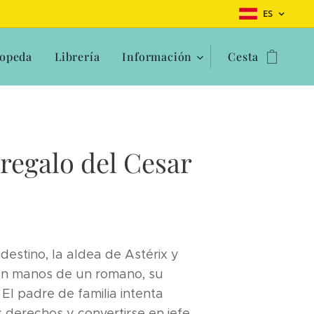
ES
opeda
Librería
Información
Cesta
 regalo del Cesar
destino, la aldea de Astérix y
en manos de un romano, su
. El padre de familia intenta
 derechos y convertirse en jefe,