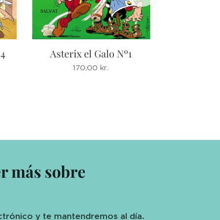
Asterix la 
º4
Asterix el Galo Nº1
170
170,00
kr.
er más sobre
ctrónico y te mantendremos al día.