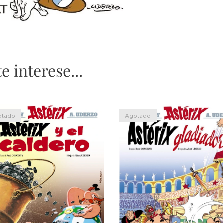
 interese...
otado
Agotado