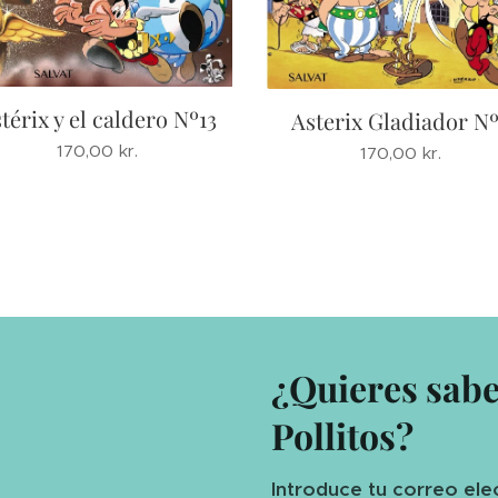
térix y el caldero Nº13
Asterix Gladiador N
170,00
kr.
170,00
kr.
¿Quieres sab
Pollitos?
Introduce tu correo ele