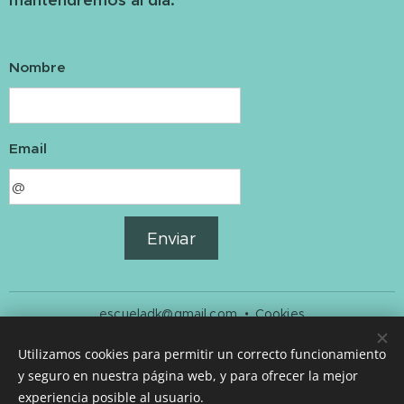
mantendremos al día.
Nombre
Email
Enviar
escueladk@gmail.com
Cookies
Idiomas
Utilizamos cookies para permitir un correcto funcionamiento
y seguro en nuestra página web, y para ofrecer la mejor
Español
English
experiencia posible al usuario.