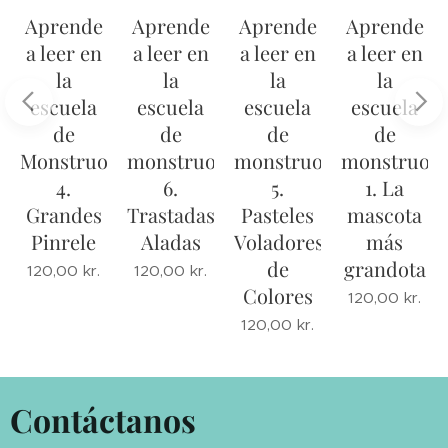
Aprende
Aprende
Aprende
Aprende
a leer en
a leer en
a leer en
a leer en
la
la
la
la
escuela
escuela
escuela
escuela
de
de
de
de
s
Monstruos
monstruos
monstruos
monstruos
4.
6.
5.
1. La
Grandes
Trastadas
Pasteles
mascota
Pinrele
Aladas
Voladores
más
s
de
grandota
120,00
kr.
120,00
kr.
Colores
120,00
kr.
120,00
kr.
Contáctanos