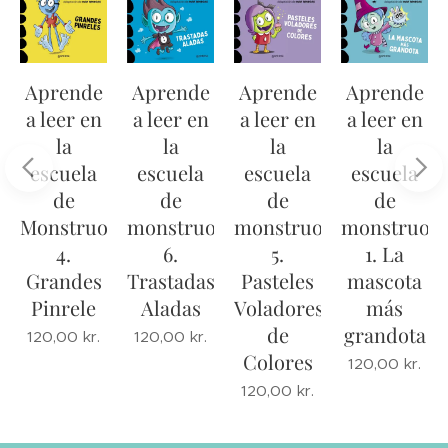
Aprende
Aprende
Aprende
Aprende
a leer en
a leer en
a leer en
a leer en
la
la
la
la
escuela
escuela
escuela
escuela
de
de
de
de
s
Monstruos
monstruos
monstruos
monstruos
4.
6.
5.
1. La
Grandes
Trastadas
Pasteles
mascota
Pinrele
Aladas
Voladores
más
s
de
grandota
120,00
kr.
120,00
kr.
Colores
120,00
kr.
120,00
kr.